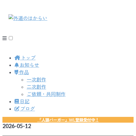
トップ
お知らせ
作品
一次創作
二次創作
ご依頼・共同制作
日記
ブログ
『人狼バーガー』WL登録受付中！
2026-05-12