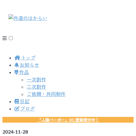
トップ
お知らせ
作品
一次創作
二次創作
ご依頼・共同制作
日記
ブログ
『人狼バーガー』WL登録受付中！
2024-11-28