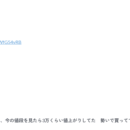
nvWfG54vRB
の、今の値段を見たら3万くらい値上がりしてた 勢いで買って