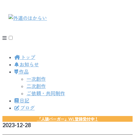
トップ
お知らせ
作品
一次創作
二次創作
ご依頼・共同制作
日記
ブログ
『人狼バーガー』WL登録受付中！
2023-12-28