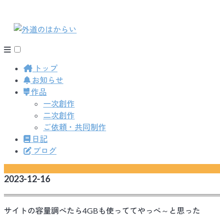
トップ
お知らせ
作品
一次創作
二次創作
ご依頼・共同制作
日記
ブログ
2023-12-16
サイトの容量調べたら4GBも使っててやっべ～と思った