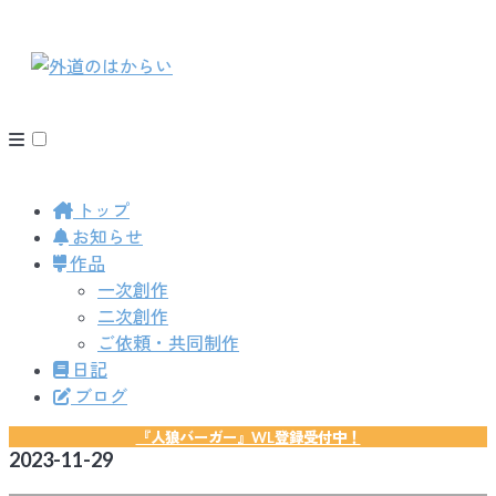
トップ
お知らせ
作品
一次創作
二次創作
ご依頼・共同制作
日記
ブログ
『人狼バーガー』WL登録受付中！
2023-11-29