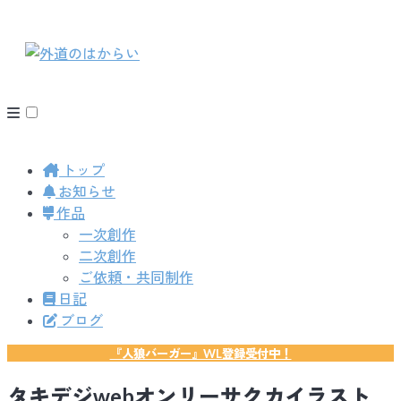
トップ
お知らせ
作品
一次創作
二次創作
ご依頼・共同制作
日記
ブログ
『人狼バーガー』WL登録受付中！
タキデジwebオンリーサクカイラスト